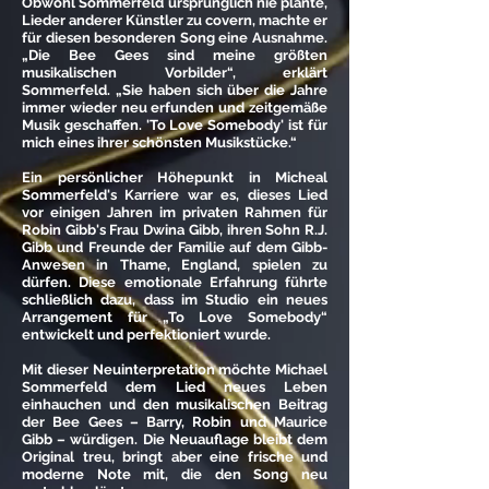
Obwohl Sommerfeld ursprünglich nie plante,
Lieder anderer Künstler zu covern, machte er
für diesen besonderen Song eine Ausnahme.
„Die Bee Gees sind meine größten
musikalischen Vorbilder“, erklärt
Sommerfeld. „Sie haben sich über die Jahre
immer wieder neu erfunden und zeitgemäße
Musik geschaffen. 'To Love Somebody' ist für
mich eines ihrer schönsten Musikstücke.“
Ein persönlicher Höhepunkt in Micheal
Sommerfeld's Karriere war es, dieses Lied
vor einigen Jahren im privaten Rahmen für
Robin Gibb's Frau Dwina Gibb, ihren Sohn R.J.
Gibb und Freunde der Familie auf dem Gibb-
Anwesen in Thame, England, spielen zu
dürfen. Diese emotionale Erfahrung führte
schließlich dazu, dass im Studio ein neues
Arrangement für „To Love Somebody“
entwickelt und perfektioniert wurde.
Mit dieser Neuinterpretation möchte Michael
Sommerfeld dem Lied neues Leben
einhauchen und den musikalischen Beitrag
der Bee Gees – Barry, Robin und Maurice
Gibb – würdigen. Die Neuauflage bleibt dem
Original treu, bringt aber eine frische und
moderne Note mit, die den Song neu