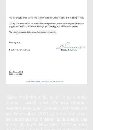
Liebe Musikfreunde, bald ist es wieder
einmal soweit und Weihnachstlieder
werden erklingen. Dieses Lied habe ich
im September 2021 geschrieben aber
es verschwand in einer Schublade, bis
heute. Ab Ende November 2022 werdet