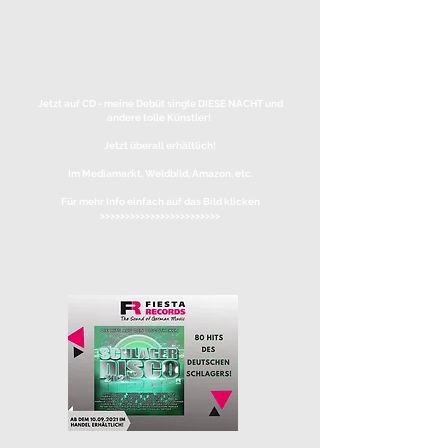
Jetzt auf CD - meine Debüt single DIESE NACHT und
andere tolle Künstler!
Jetzt überall erhältlich!
Im Mediamarkt, Weldbild, Amazon, etc.
Für mehr Info einfach auf das Bild klicken
>>>>>>>>>>>>>>>>>>>>>>>>