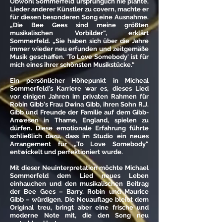
Obwohl Sommerfeld ursprünglich nie plante,
Lieder anderer Künstler zu covern, machte er
für diesen besonderen Song eine Ausnahme.
„Die Bee Gees sind meine größten
musikalischen Vorbilder“, erklärt
Sommerfeld. „Sie haben sich über die Jahre
immer wieder neu erfunden und zeitgemäße
Musik geschaffen. 'To Love Somebody' ist für
mich eines ihrer schönsten Musikstücke.“
Ein persönlicher Höhepunkt in Micheal
Sommerfeld's Karriere war es, dieses Lied
vor einigen Jahren im privaten Rahmen für
Robin Gibb's Frau Dwina Gibb, ihren Sohn R.J.
Gibb und Freunde der Familie auf dem Gibb-
Anwesen in Thame, England, spielen zu
dürfen. Diese emotionale Erfahrung führte
schließlich dazu, dass im Studio ein neues
Arrangement für „To Love Somebody“
entwickelt und perfektioniert wurde.
Mit dieser Neuinterpretation möchte Michael
Sommerfeld dem Lied neues Leben
einhauchen und den musikalischen Beitrag
der Bee Gees – Barry, Robin und Maurice
Gibb – würdigen. Die Neuauflage bleibt dem
Original treu, bringt aber eine frische und
moderne Note mit, die den Song neu